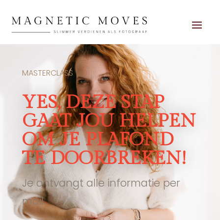
MASTERCLASS
YES, DEZE STAP
GAAT JOU HELPEN
OM JE PLAFOND
TE DOORBREKEN!
Je ontvangt alle informatie per
mail.