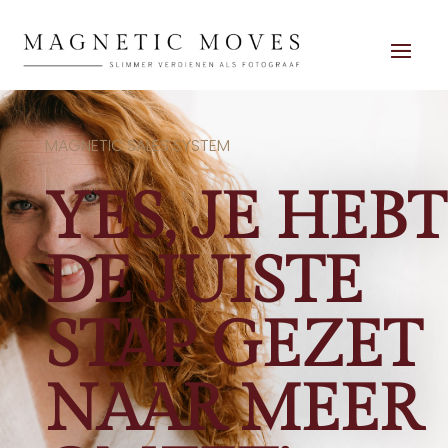
MAGNETIC SALES SYSTEM
YES, JE HEBT
DE JUISTE
STAP GEZET
NAAR MEER