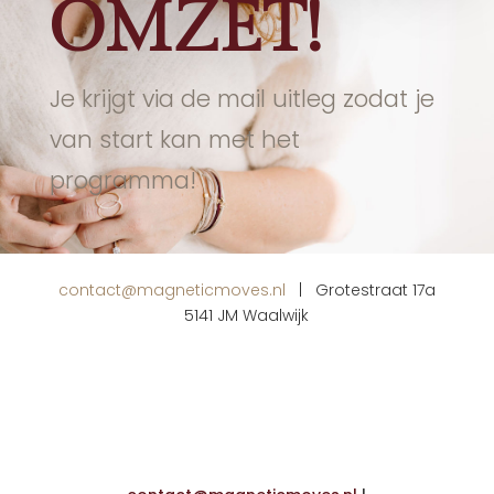
OMZET!
Je krijgt via de mail uitleg zodat je
van start kan met het
programma!
contact@magneticmoves.nl
| Grotestraat 17a
5141 JM Waalwijk